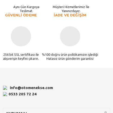
Aynı Gün Kargoya
Müşteri Hizmetlerimiz İle
Teslimat.
Yanınızdayız.
GÜVENLİ ÖDEME
İADE VE DEĞİŞİM
256 bit SSL sertifikası ile
%100 doğru ürün politikamızın işlediği
alışverişin keyfini çıkarın.
Hatasız ürün gönderim garantisi
info@otomenekse.com
0533 205 72 24