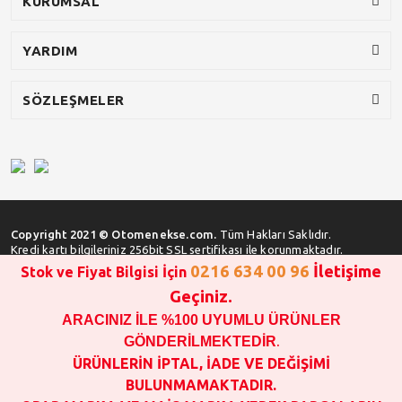
KURUMSAL
YARDIM
SÖZLEŞMELER
Copyright 2021 © Otomenekse.com.
Tüm Hakları Saklıdır.
Kredi kartı bilgileriniz 256bit SSL sertifikası ile korunmaktadır.
0216 634 00 96
İletişime
Stok ve Fiyat Bilgisi İçin
Geçiniz.
ARACINIZ İLE %100 UYUMLU ÜRÜNLER
SATIN ALMA İŞLEMİ YAPMADAN ÖNCE
STOK VE FİYAT BİLGİSİ ALINIZ !!!
GÖNDERİLMEKTEDİR
.
1000 TL VE ÜSTÜ SİPARİŞ VERİLEBİLİR!!!
ÜRÜNLERİN İPTAL, İADE VE DEĞİŞİMİ
OPAR MARKA VE MAİS MARKA YEDEK PARÇALARIN
BULUNMAMAKTADIR.
GARANTİSİ YOKTUR!!!!!!!!!!!