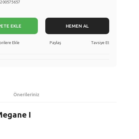
8200575657
PETE EKLE
HEMEN AL
Paylaş
Tavsiye Et
Önerileriniz
Megane I