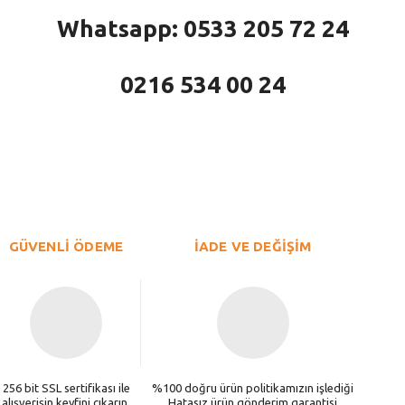
Whatsapp: 0533 205 72 24
0216 534 00 24
larda yetersiz gördüğünüz noktaları öneri formunu kullanarak tarafımıza iletebi
Bu ürüne ilk yorumu siz yapın!
Yorum Yaz
GÜVENLİ ÖDEME
İADE VE DEĞİŞİM
256 bit SSL sertifikası ile
%100 doğru ürün politikamızın işlediği
alışverişin keyfini çıkarın.
Hatasız ürün gönderim garantisi