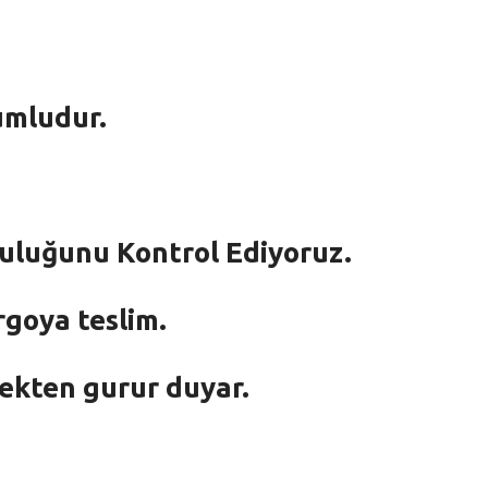
umludur.
mluluğunu Kontrol Ediyoruz.
rgoya teslim.
mekten gurur duyar.