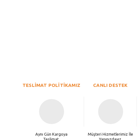
Bu ürünün fiyat bilgisi, resim, ürün açıklamalarında ve diğer konu
Görüş ve önerileriniz için teşekkür ederiz.
Ürün resmi kalitesiz, bozuk veya görüntülenemiyor.
TESLİMAT POLİTİKAMIZ
Ürün açıklamasında eksik bilgiler bulunuyor.
CANLI DESTEK
Ürün bilgilerinde hatalar bulunuyor.
Ürün fiyatı diğer sitelerden daha pahalı.
Bu ürüne benzer farklı alternatifler olmalı.
Aynı Gün Kargoya
Müşteri Hizmetlerimiz İle
Teslimat.
Yanınızdayız.