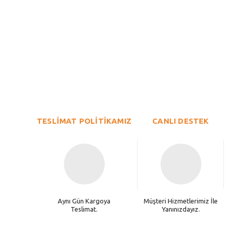
Bu ürünün fiyat bilgisi, resim, ürün açıklamalarında ve diğer konu
Görüş ve önerileriniz için teşekkür ederiz.
Ürün resmi kalitesiz, bozuk veya görüntülenemiyor.
TESLİMAT POLİTİKAMIZ
Ürün açıklamasında eksik bilgiler bulunuyor.
CANLI DESTEK
Ürün bilgilerinde hatalar bulunuyor.
Ürün fiyatı diğer sitelerden daha pahalı.
Bu ürüne benzer farklı alternatifler olmalı.
Aynı Gün Kargoya
Müşteri Hizmetlerimiz İle
Teslimat.
Yanınızdayız.