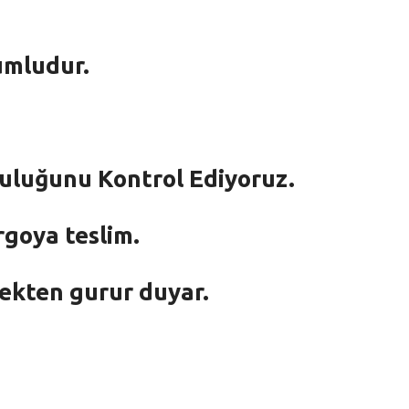
umludur.
mluluğunu Kontrol Ediyoruz.
rgoya teslim.
mekten gurur duyar.