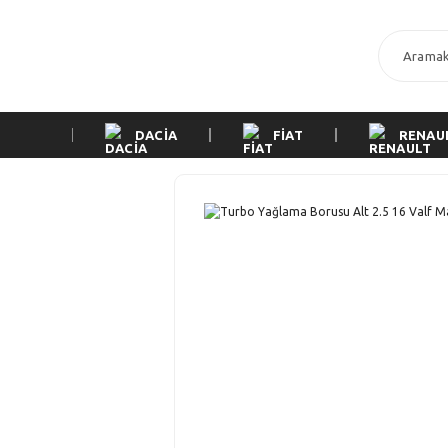
DACİA
FİAT
RENAU