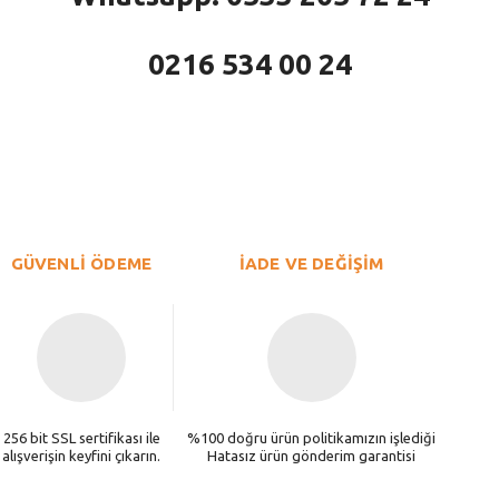
0216 534 00 24
larda yetersiz gördüğünüz noktaları öneri formunu kullanarak tarafımıza iletebi
Bu ürüne ilk yorumu siz yapın!
Yorum Yaz
GÜVENLİ ÖDEME
İADE VE DEĞİŞİM
256 bit SSL sertifikası ile
%100 doğru ürün politikamızın işlediği
alışverişin keyfini çıkarın.
Hatasız ürün gönderim garantisi