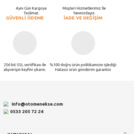
Aynı Gün Kargoya
Müşteri Hizmetlerimiz İle
Teslimat.
Yanınızdayız.
GÜVENLİ ÖDEME
İADE VE DEĞİŞİM
256 bit SSL sertifikası ile
%100 doğru ürün politikamızın işlediği
alışverişin keyfini çıkarın.
Hatasız ürün gönderim garantisi
info@otomenekse.com
0533 205 72 24