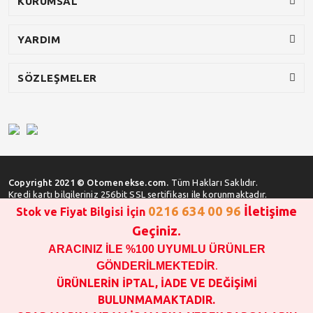
KURUMSAL
YARDIM
SÖZLEŞMELER
Copyright 2021 © Otomenekse.com.
Tüm Hakları Saklıdır.
Kredi kartı bilgileriniz 256bit SSL sertifikası ile korunmaktadır.
0216 634 00 96
İletişime
Stok ve Fiyat Bilgisi İçin
Geçiniz.
ARACINIZ İLE %100 UYUMLU ÜRÜNLER
SATIN ALMA İŞLEMİ YAPMADAN ÖNCE
STOK VE FİYAT BİLGİSİ ALINIZ !!!
GÖNDERİLMEKTEDİR
.
1000 TL VE ÜSTÜ SİPARİŞ VERİLEBİLİR!!!
ÜRÜNLERİN İPTAL, İADE VE DEĞİŞİMİ
OPAR MARKA VE MAİS MARKA YEDEK PARÇALARIN
BULUNMAMAKTADIR.
GARANTİSİ YOKTUR!!!!!!!!!!!