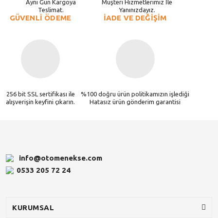
Aynı Gün Kargoya
Müşteri Hizmetlerimiz İle
Teslimat.
Yanınızdayız.
GÜVENLİ ÖDEME
İADE VE DEĞİŞİM
256 bit SSL sertifikası ile
%100 doğru ürün politikamızın işlediği
alışverişin keyfini çıkarın.
Hatasız ürün gönderim garantisi
info@otomenekse.com
0533 205 72 24
KURUMSAL