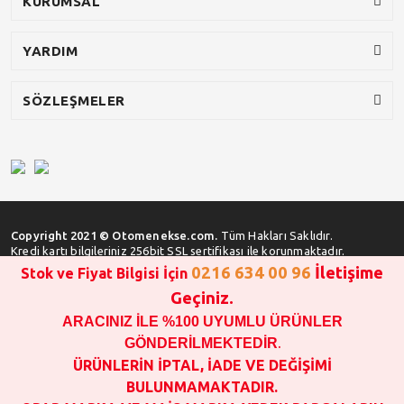
KURUMSAL
YARDIM
SÖZLEŞMELER
Copyright 2021 © Otomenekse.com.
Tüm Hakları Saklıdır.
Kredi kartı bilgileriniz 256bit SSL sertifikası ile korunmaktadır.
0216 634 00 96
İletişime
Stok ve Fiyat Bilgisi İçin
Geçiniz.
ARACINIZ İLE %100 UYUMLU ÜRÜNLER
SATIN ALMA İŞLEMİ YAPMADAN ÖNCE
STOK VE FİYAT BİLGİSİ ALINIZ !!!
GÖNDERİLMEKTEDİR
.
1000 TL VE ÜSTÜ SİPARİŞ VERİLEBİLİR!!!
ÜRÜNLERİN İPTAL, İADE VE DEĞİŞİMİ
OPAR MARKA VE MAİS MARKA YEDEK PARÇALARIN
BULUNMAMAKTADIR.
GARANTİSİ YOKTUR!!!!!!!!!!!