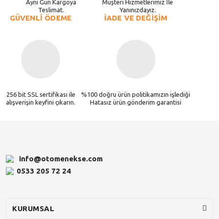
Aynı Gün Kargoya
Müşteri Hizmetlerimiz İle
Teslimat.
Yanınızdayız.
GÜVENLİ ÖDEME
İADE VE DEĞİŞİM
256 bit SSL sertifikası ile
%100 doğru ürün politikamızın işlediği
alışverişin keyfini çıkarın.
Hatasız ürün gönderim garantisi
info@otomenekse.com
0533 205 72 24
KURUMSAL