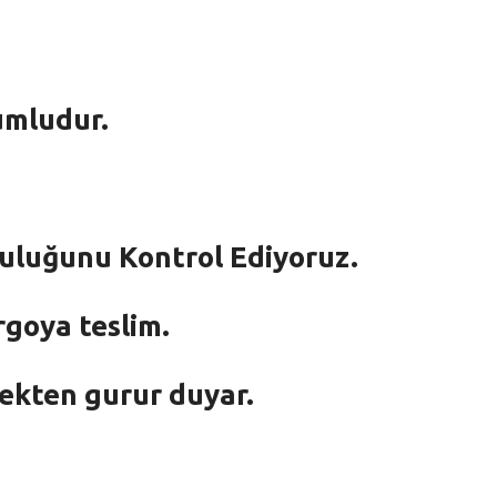
umludur.
mluluğunu Kontrol Ediyoruz.
rgoya teslim.
mekten gurur duyar.