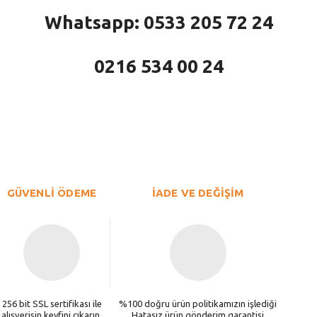
Whatsapp: 0533 205 72 24
0216 534 00 24
larda yetersiz gördüğünüz noktaları öneri formunu kullanarak tarafımıza iletebi
Bu ürüne ilk yorumu siz yapın!
Yorum Yaz
GÜVENLİ ÖDEME
İADE VE DEĞİŞİM
256 bit SSL sertifikası ile
%100 doğru ürün politikamızın işlediği
alışverişin keyfini çıkarın.
Hatasız ürün gönderim garantisi