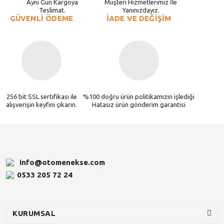
Aynı Gün Kargoya
Müşteri Hizmetlerimiz İle
Teslimat.
Yanınızdayız.
GÜVENLİ ÖDEME
İADE VE DEĞİŞİM
256 bit SSL sertifikası ile
%100 doğru ürün politikamızın işlediği
alışverişin keyfini çıkarın.
Hatasız ürün gönderim garantisi
info@otomenekse.com
0533 205 72 24
KURUMSAL