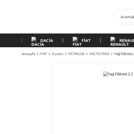
DACİA
FİAT
RENAU
Anasayfa
FİAT
Ducato
FİLTRELER
YAĞ FİLTRESİ
Yağ Filitresi