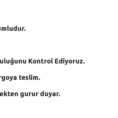
umludur.
mluluğunu Kontrol Ediyoruz.
rgoya teslim.
mekten gurur duyar.