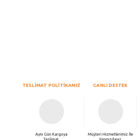
Bu ürünün fiyat bilgisi, resim, ürün açıklamalarında ve diğer konu
Görüş ve önerileriniz için teşekkür ederiz.
Ürün resmi kalitesiz, bozuk veya görüntülenemiyor.
TESLİMAT POLİTİKAMIZ
Ürün açıklamasında eksik bilgiler bulunuyor.
CANLI DESTEK
Ürün bilgilerinde hatalar bulunuyor.
Ürün fiyatı diğer sitelerden daha pahalı.
Bu ürüne benzer farklı alternatifler olmalı.
Aynı Gün Kargoya
Müşteri Hizmetlerimiz İle
Teslimat.
Yanınızdayız.