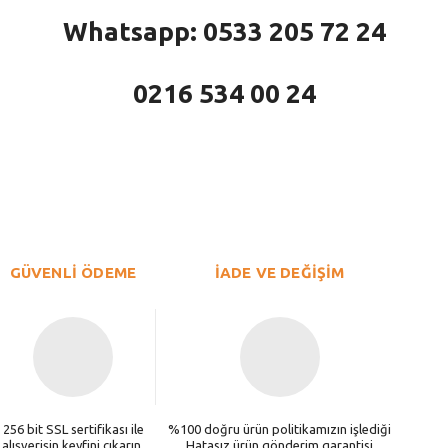
Whatsapp: 0533 205 72 24
0216 534 00 24
larda yetersiz gördüğünüz noktaları öneri formunu kullanarak tarafımıza iletebi
Bu ürüne ilk yorumu siz yapın!
Yorum Yaz
GÜVENLİ ÖDEME
İADE VE DEĞİŞİM
256 bit SSL sertifikası ile
%100 doğru ürün politikamızın işlediği
alışverişin keyfini çıkarın.
Hatasız ürün gönderim garantisi