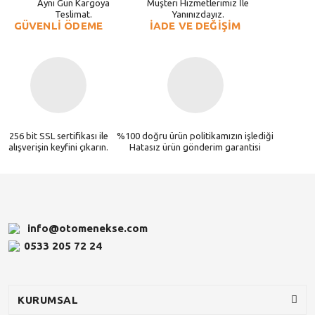
Aynı Gün Kargoya
Müşteri Hizmetlerimiz İle
Teslimat.
Yanınızdayız.
GÜVENLİ ÖDEME
İADE VE DEĞİŞİM
256 bit SSL sertifikası ile
%100 doğru ürün politikamızın işlediği
alışverişin keyfini çıkarın.
Hatasız ürün gönderim garantisi
info@otomenekse.com
0533 205 72 24
KURUMSAL