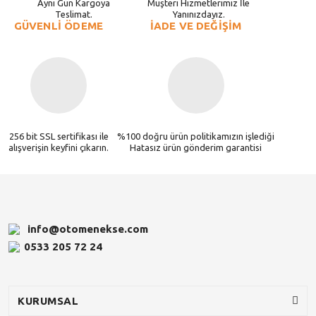
Aynı Gün Kargoya
Müşteri Hizmetlerimiz İle
Teslimat.
Yanınızdayız.
GÜVENLİ ÖDEME
İADE VE DEĞİŞİM
256 bit SSL sertifikası ile
%100 doğru ürün politikamızın işlediği
alışverişin keyfini çıkarın.
Hatasız ürün gönderim garantisi
info@otomenekse.com
0533 205 72 24
KURUMSAL