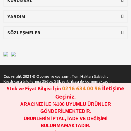
KURUMSAL
YARDIM
SÖZLEŞMELER
Copyright 2021 © Otomenekse.com.
Tüm Hakları Saklıdır.
Kredi kartı bilgileriniz 256bit SSL sertifikası ile korunmaktadır.
0216 634 00 96
İletişime
Stok ve Fiyat Bilgisi İçin
Geçiniz.
ARACINIZ İLE %100 UYUMLU ÜRÜNLER
SATIN ALMA İŞLEMİ YAPMADAN ÖNCE
STOK VE FİYAT BİLGİSİ ALINIZ !!!
GÖNDERİLMEKTEDİR
.
1000 TL VE ÜSTÜ SİPARİŞ VERİLEBİLİR!!!
ÜRÜNLERİN İPTAL, İADE VE DEĞİŞİMİ
OPAR MARKA VE MAİS MARKA YEDEK PARÇALARIN
BULUNMAMAKTADIR.
GARANTİSİ YOKTUR!!!!!!!!!!!