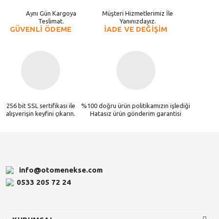
Aynı Gün Kargoya
Müşteri Hizmetlerimiz İle
Teslimat.
Yanınızdayız.
GÜVENLİ ÖDEME
İADE VE DEĞİŞİM
256 bit SSL sertifikası ile
%100 doğru ürün politikamızın işlediği
alışverişin keyfini çıkarın.
Hatasız ürün gönderim garantisi
info@otomenekse.com
0533 205 72 24