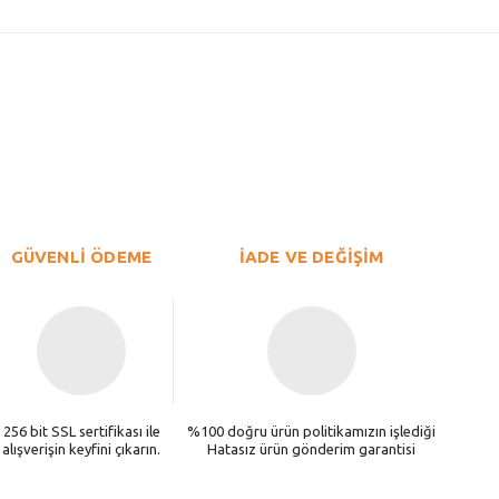
GÜVENLİ ÖDEME
İADE VE DEĞİŞİM
256 bit SSL sertifikası ile
%100 doğru ürün politikamızın işlediği
alışverişin keyfini çıkarın.
Hatasız ürün gönderim garantisi