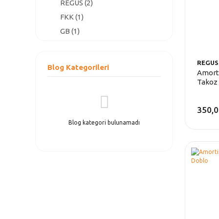
REGUS (2)
FKK (1)
GB (1)
IMPOL (1)
KAYZEN (1)
REGUS
Blog Kategorileri
Amort
MGA (1)
Takoz 
RAPRO (1)
350,0
Blog kategori bulunamadı