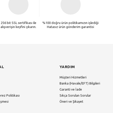
256 bit SSL sertifikası ile
%100 doğru ürün politikamızın işlediği
alışverişin keyfini çıkarın.
Hatasız ürün gönderim garantisi
AL
YARDIM
Müşteri Hizmetleri
Banka (Havale/EFT) Bilgileri
Garanti ve İade
erez Politikası
Sıkça Sorulan Sorular
eşmesi
Öneri ve Şikayet