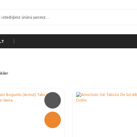
LT
kiler