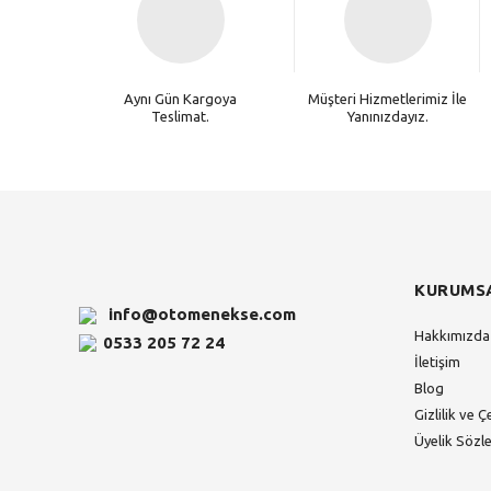
Aynı Gün Kargoya
Müşteri Hizmetlerimiz İle
Teslimat.
Yanınızdayız.
KURUMS
info@otomenekse.com
Hakkımızda
0533 205 72 24
İletişim
Blog
Gizlilik ve Ç
Üyelik Sözl