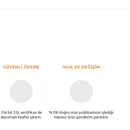
GÜVENLİ ÖDEME
İADE VE DEĞİŞİM
256 bit SSL sertifikası ile
%100 doğru ürün politikamızın işlediği
alışverişin keyfini çıkarın.
Hatasız ürün gönderim garantisi