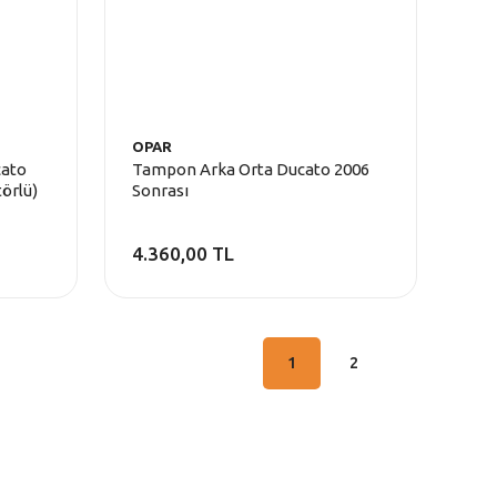
OPAR
cato
Tampon Arka Orta Ducato 2006
örlü)
Sonrası
4.360,00 TL
1
2