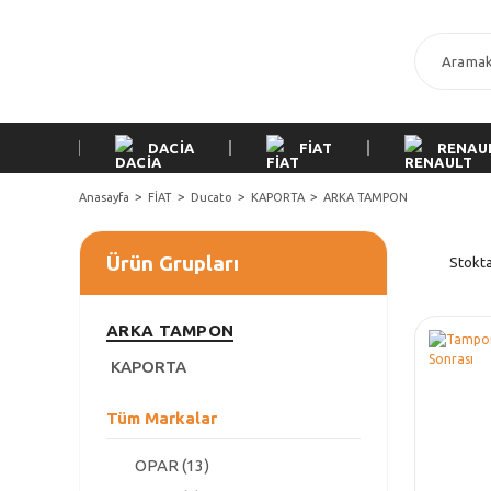
DACİA
FİAT
RENAU
Anasayfa
FİAT
Ducato
KAPORTA
ARKA TAMPON
Ürün Grupları
Stokta
ARKA TAMPON
KAPORTA
Tüm Markalar
OPAR (13)