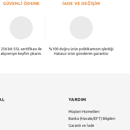
GÜVENLİ ÖDEME
İADE VE DEĞİŞİM
256 bit SSL sertifikası ile
%100 doğru ürün politikamızın işlediği
alışverişin keyfini çıkarın.
Hatasız ürün gönderim garantisi
AL
YARDIM
Müşteri Hizmetleri
Banka (Havale/EFT) Bilgileri
Garanti ve İade