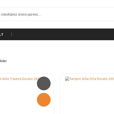
LT
kiler