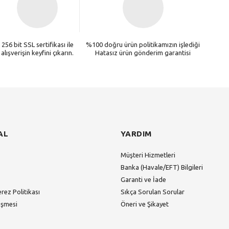
256 bit SSL sertifikası ile
%100 doğru ürün politikamızın işlediği
alışverişin keyfini çıkarın.
Hatasız ürün gönderim garantisi
AL
YARDIM
Müşteri Hizmetleri
Banka (Havale/EFT) Bilgileri
Garanti ve İade
erez Politikası
Sıkça Sorulan Sorular
eşmesi
Öneri ve Şikayet