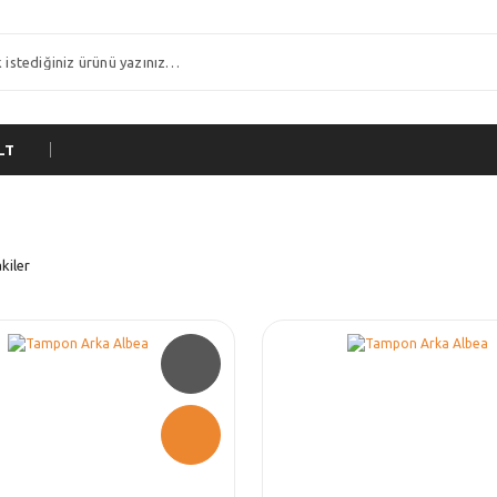
LT
kiler