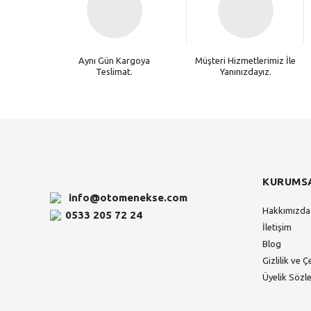
Aynı Gün Kargoya
Müşteri Hizmetlerimiz İle
Teslimat.
Yanınızdayız.
KURUMS
info@otomenekse.com
Hakkımızda
0533 205 72 24
İletişim
Blog
Gizlilik ve Ç
Üyelik Sözl