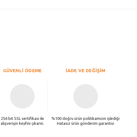
GÜVENLİ ÖDEME
İADE VE DEĞİŞİM
256 bit SSL sertifikası ile
%100 doğru ürün politikamızın işlediği
alışverişin keyfini çıkarın.
Hatasız ürün gönderim garantisi