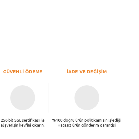
GÜVENLİ ÖDEME
İADE VE DEĞİŞİM
256 bit SSL sertifikası ile
%100 doğru ürün politikamızın işlediği
alışverişin keyfini çıkarın.
Hatasız ürün gönderim garantisi