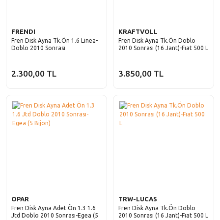
Laguna
Solenza
Fiorino
Latitude
Freemont
FRENDI
KRAFTVOLL
Fren Disk Ayna Tk.Ön 1.6 Linea-
Fren Disk Ayna Tk.Ön Doblo
Master
Doblo 2010 Sonrası
2010 Sonrası (16 Jant)-Fıat 500 L
Fullback
Megane
Idea
2.300,00 TL
3.850,00 TL
Modus
Linea
R11
Marea
R12
Palio
R19
Panda
R21
Punto
R9
Scudo
OPAR
TRW-LUCAS
Safrane
Fren Disk Ayna Adet Ön 1.3 1.6
Fren Disk Ayna Tk.Ön Doblo
Sedici
Jtd Doblo 2010 Sonrası-Egea (5
2010 Sonrası (16 Jant)-Fıat 500 L