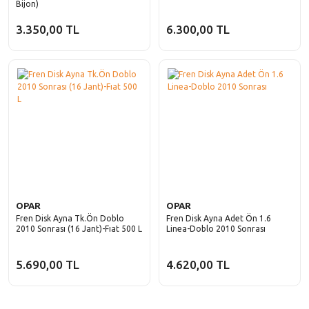
Bijon)
Scenic
Siena
3.350,00 TL
6.300,00 TL
Symbol
Stilo
Taliant
Tempra
Talisman
Tipo
Trafic
Uno
Twingo
ZOE
OPAR
OPAR
Fren Disk Ayna Tk.Ön Doblo
Fren Disk Ayna Adet Ön 1.6
2010 Sonrası (16 Jant)-Fıat 500 L
Linea-Doblo 2010 Sonrası
5.690,00 TL
4.620,00 TL