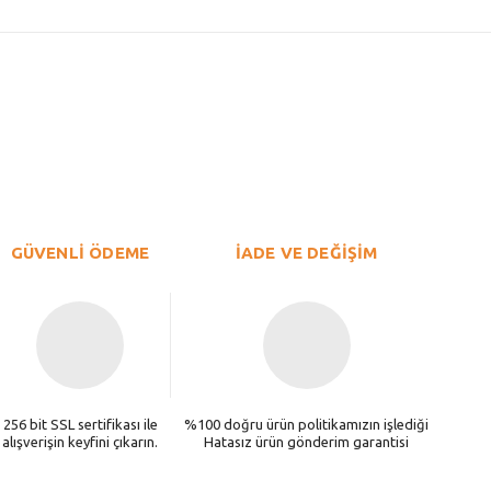
GÜVENLİ ÖDEME
İADE VE DEĞİŞİM
256 bit SSL sertifikası ile
%100 doğru ürün politikamızın işlediği
alışverişin keyfini çıkarın.
Hatasız ürün gönderim garantisi