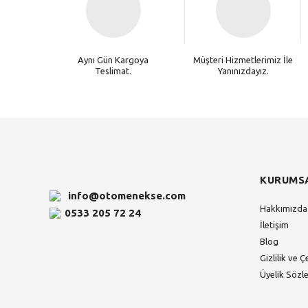
Aynı Gün Kargoya
Müşteri Hizmetlerimiz İle
Teslimat.
Yanınızdayız.
KURUMS
info@otomenekse.com
Hakkımızda
0533 205 72 24
İletişim
Blog
Gizlilik ve Ç
Üyelik Sözl