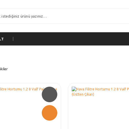
LT
kiler