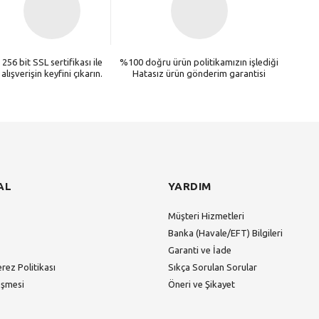
256 bit SSL sertifikası ile
%100 doğru ürün politikamızın işlediği
alışverişin keyfini çıkarın.
Hatasız ürün gönderim garantisi
AL
YARDIM
Müşteri Hizmetleri
Banka (Havale/EFT) Bilgileri
Garanti ve İade
erez Politikası
Sıkça Sorulan Sorular
eşmesi
Öneri ve Şikayet