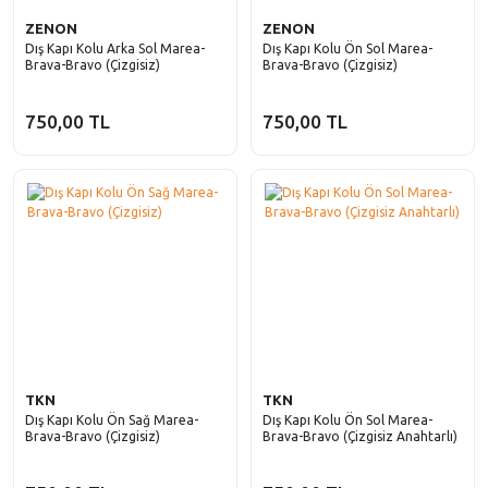
Laguna
Solenza
Fiorino
ZENON
ZENON
Dış Kapı Kolu Arka Sol Marea-
Dış Kapı Kolu Ön Sol Marea-
Latitude
Brava-Bravo (Çizgisiz)
Brava-Bravo (Çizgisiz)
Freemont
Master
Fullback
750,00 TL
750,00 TL
Megane
Idea
Modus
Linea
R11
Marea
R12
Palio
R19
Panda
R21
Punto
TKN
TKN
R9
Dış Kapı Kolu Ön Sağ Marea-
Dış Kapı Kolu Ön Sol Marea-
Scudo
Brava-Bravo (Çizgisiz)
Brava-Bravo (Çizgisiz Anahtarlı)
Safrane
Sedici