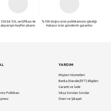
256 bit SSL sertifikası ile
%100 doğru ürün politikamızın işlediği
alışverişin keyfini çıkarın.
Hatasız ürün gönderim garantisi
AL
YARDIM
Müşteri Hizmetleri
Banka (Havale/EFT) Bilgileri
Garanti ve İade
erez Politikası
Sıkça Sorulan Sorular
eşmesi
Öneri ve Şikayet