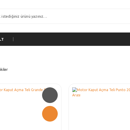
LT
kiler