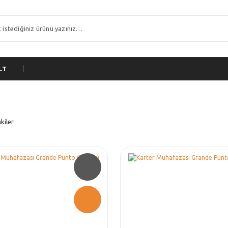
LT
kiler