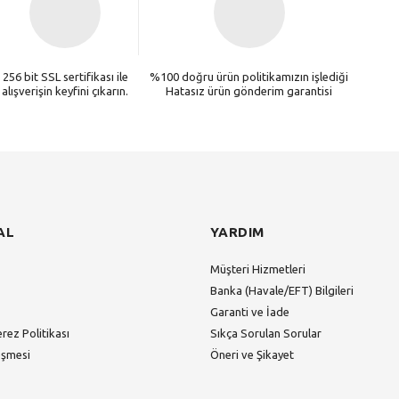
256 bit SSL sertifikası ile
%100 doğru ürün politikamızın işlediği
alışverişin keyfini çıkarın.
Hatasız ürün gönderim garantisi
AL
YARDIM
Müşteri Hizmetleri
Banka (Havale/EFT) Bilgileri
Garanti ve İade
erez Politikası
Sıkça Sorulan Sorular
eşmesi
Öneri ve Şikayet