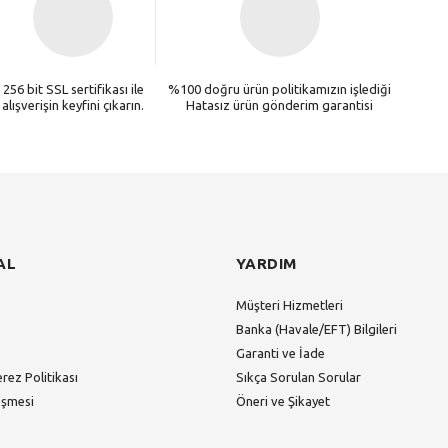
256 bit SSL sertifikası ile
%100 doğru ürün politikamızın işlediği
alışverişin keyfini çıkarın.
Hatasız ürün gönderim garantisi
AL
YARDIM
Müşteri Hizmetleri
Banka (Havale/EFT) Bilgileri
Garanti ve İade
erez Politikası
Sıkça Sorulan Sorular
eşmesi
Öneri ve Şikayet