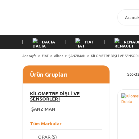
DACİA
FİAT
RENAU
Anasayfa
FİAT
Albea
ŞANZIMAN
KİLOMETRE DİŞLİ VE SENSÖR
Ürün Grupları
Stokta
KİLOMETRE DİŞLİ VE
SENSÖRLERİ
ŞANZIMAN
Tüm Markalar
OPAR (5)