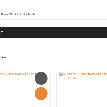
LT
LERİ
kiler