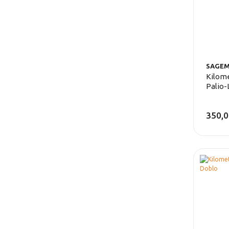
SAGE
Kilome
Palio-
350,0