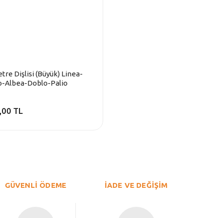
tre Dişlisi (Büyük) Linea-
o-Albea-Doblo-Palio
,00 TL
GÜVENLİ ÖDEME
İADE VE DEĞİŞİM