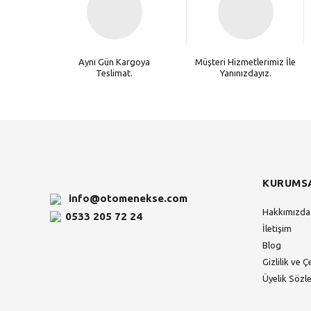
Aynı Gün Kargoya
Müşteri Hizmetlerimiz İle
Teslimat.
Yanınızdayız.
KURUMS
info@otomenekse.com
Hakkımızda
0533 205 72 24
İletişim
Blog
Gizlilik ve Ç
Üyelik Sözl