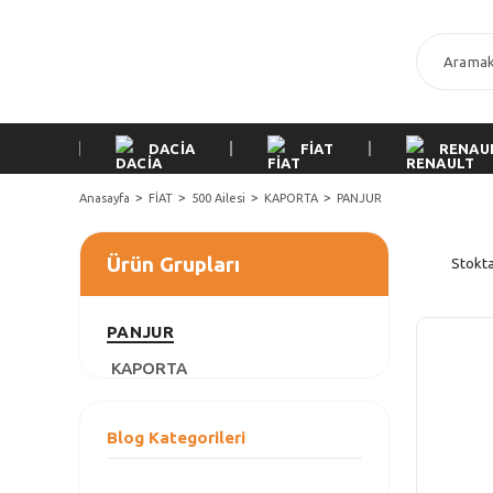
DACİA
FİAT
RENAU
Anasayfa
FİAT
500 Ailesi
KAPORTA
PANJUR
Ürün Grupları
Stokta
PANJUR
KAPORTA
Blog Kategorileri