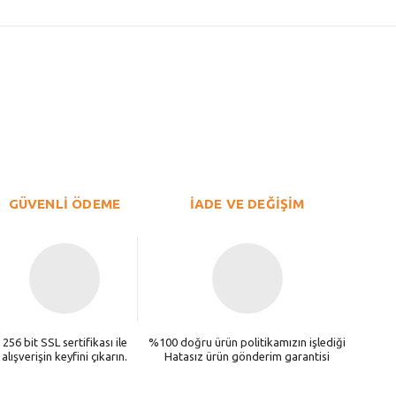
GÜVENLİ ÖDEME
İADE VE DEĞİŞİM
256 bit SSL sertifikası ile
%100 doğru ürün politikamızın işlediği
alışverişin keyfini çıkarın.
Hatasız ürün gönderim garantisi