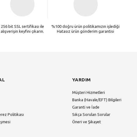
256 bit SSL sertifikası ile
%100 doğru ürün politikamızın işlediği
alışverişin keyfini çıkarın.
Hatasız ürün gönderim garantisi
AL
YARDIM
Müşteri Hizmetleri
Banka (Havale/EFT) Bilgileri
Garanti ve İade
erez Politikası
Sıkça Sorulan Sorular
eşmesi
Öneri ve Şikayet