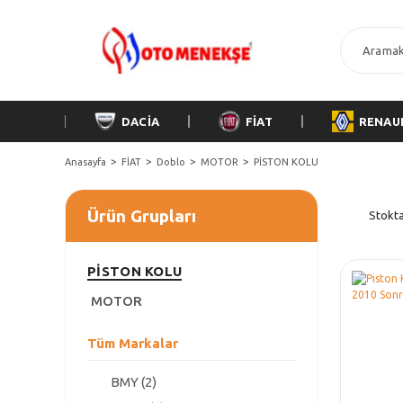
DACİA
FİAT
RENAU
Anasayfa
FİAT
Doblo
MOTOR
PİSTON KOLU
Ürün Grupları
Stokta
PİSTON KOLU
MOTOR
Tüm Markalar
BMY (2)