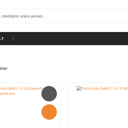
LT
kiler