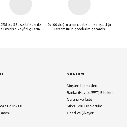
256 bit SSL sertifikası ile
%100 doğru ürün politikamızın işlediği
alışverişin keyfini çıkarın.
Hatasız ürün gönderim garantisi
AL
YARDIM
Müşteri Hizmetleri
Banka (Havale/EFT) Bilgileri
Garanti ve İade
erez Politikası
Sıkça Sorulan Sorular
eşmesi
Öneri ve Şikayet