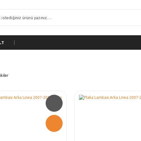
LT
kiler