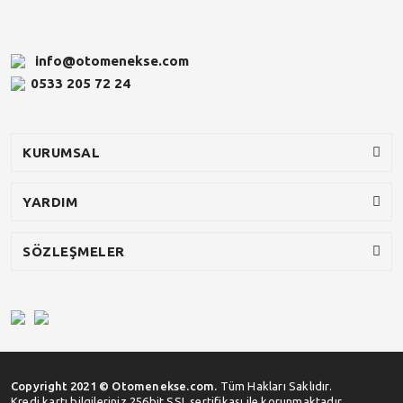
Scenic
Siena
Symbol
info@otomenekse.com
Stilo
0533 205 72 24
Taliant
Tempra
Talisman
Tipo
KURUMSAL
Trafic
Uno
Twingo
YARDIM
ZOE
SÖZLEŞMELER
Copyright 2021 © Otomenekse.com.
Tüm Hakları Saklıdır.
Kredi kartı bilgileriniz 256bit SSL sertifikası ile korunmaktadır.