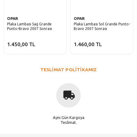
Laguna
Solenza
Fiorino
Latitude
OPAR
OPAR
Freemont
Plaka Lambası Sağ Grande
Plaka Lambası Sol Grande Punto-
Master
Punto-Bravo 2007 Sonrası
Bravo 2007 Sonrası
Fullback
Megane
1.450,00 TL
1.460,00 TL
Idea
Modus
Linea
R11
TESLİMAT POLİTİKAMIZ
Marea
R12
Palio
R19
Panda
R21
Punto
R9
Aynı Gün Kargoya
Scudo
Teslimat.
Safrane
Sedici