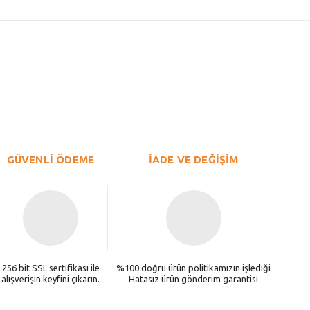
GÜVENLİ ÖDEME
İADE VE DEĞİŞİM
256 bit SSL sertifikası ile
%100 doğru ürün politikamızın işlediği
alışverişin keyfini çıkarın.
Hatasız ürün gönderim garantisi