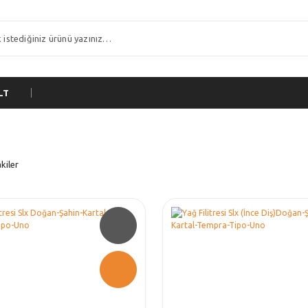
LT
kiler