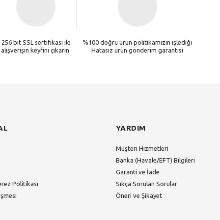
256 bit SSL sertifikası ile
%100 doğru ürün politikamızın işlediği
alışverişin keyfini çıkarın.
Hatasız ürün gönderim garantisi
AL
YARDIM
Müşteri Hizmetleri
Banka (Havale/EFT) Bilgileri
Garanti ve İade
erez Politikası
Sıkça Sorulan Sorular
eşmesi
Öneri ve Şikayet