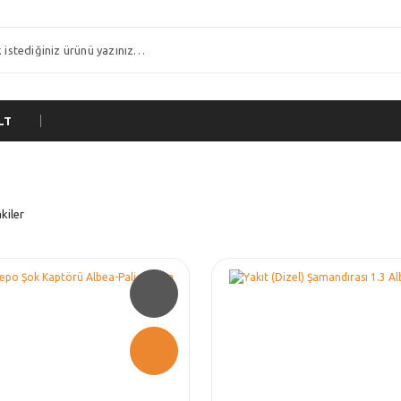
LT
kiler