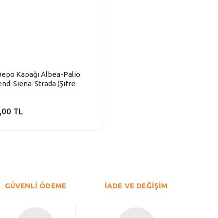
Depo Kapağı Albea-Palio
d-Siena-Strada (Şifre
i Anahtarsız)
,00 TL
GÜVENLİ ÖDEME
İADE VE DEĞİŞİM