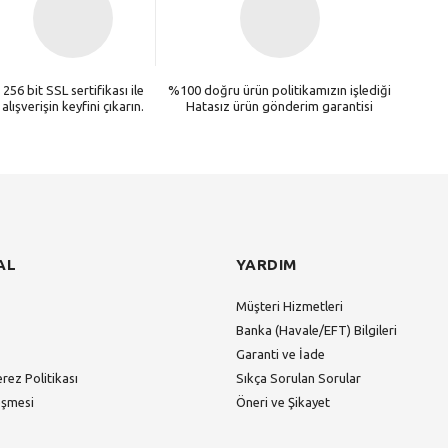
256 bit SSL sertifikası ile
%100 doğru ürün politikamızın işlediği
alışverişin keyfini çıkarın.
Hatasız ürün gönderim garantisi
AL
YARDIM
Müşteri Hizmetleri
Banka (Havale/EFT) Bilgileri
Garanti ve İade
erez Politikası
Sıkça Sorulan Sorular
eşmesi
Öneri ve Şikayet