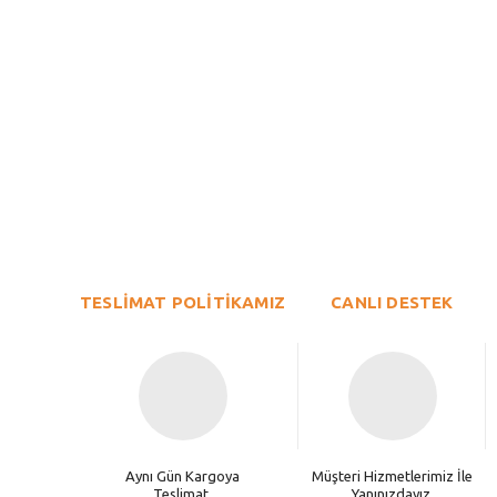
Bu ürünün fiyat bilgisi, resim, ürün açıklamalarında ve diğer konu
Görüş ve önerileriniz için teşekkür ederiz.
Ürün resmi kalitesiz, bozuk veya görüntülenemiyor.
TESLİMAT POLİTİKAMIZ
Ürün açıklamasında eksik bilgiler bulunuyor.
CANLI DESTEK
Ürün bilgilerinde hatalar bulunuyor.
Ürün fiyatı diğer sitelerden daha pahalı.
Bu ürüne benzer farklı alternatifler olmalı.
Aynı Gün Kargoya
Müşteri Hizmetlerimiz İle
Teslimat.
Yanınızdayız.