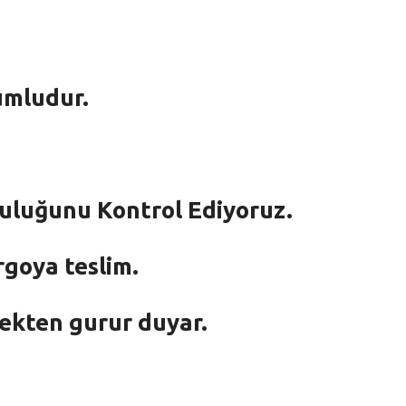
umludur.
mluluğunu Kontrol Ediyoruz.
rgoya teslim.
mekten gurur duyar.