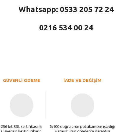
Whatsapp: 0533 205 72 24
0216 534 00 24
larda yetersiz gördüğünüz noktaları öneri formunu kullanarak tarafımıza iletebi
Bu ürüne ilk yorumu siz yapın!
Yorum Yaz
GÜVENLİ ÖDEME
İADE VE DEĞİŞİM
256 bit SSL sertifikası ile
%100 doğru ürün politikamızın işlediği
alışverişin keyfini çıkarın.
Hatasız ürün gönderim garantisi