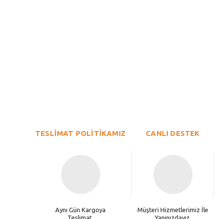
Bu ürünün fiyat bilgisi, resim, ürün açıklamalarında ve diğer konu
Görüş ve önerileriniz için teşekkür ederiz.
Ürün resmi kalitesiz, bozuk veya görüntülenemiyor.
TESLİMAT POLİTİKAMIZ
Ürün açıklamasında eksik bilgiler bulunuyor.
CANLI DESTEK
Ürün bilgilerinde hatalar bulunuyor.
Ürün fiyatı diğer sitelerden daha pahalı.
Bu ürüne benzer farklı alternatifler olmalı.
Aynı Gün Kargoya
Müşteri Hizmetlerimiz İle
Teslimat.
Yanınızdayız.