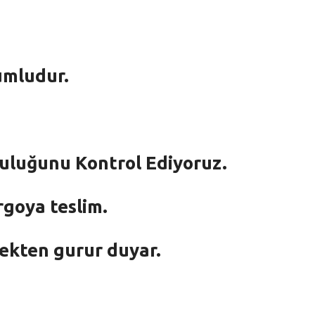
umludur.
mluluğunu Kontrol Ediyoruz.
rgoya teslim.
mekten gurur duyar.