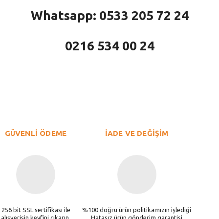
Whatsapp: 0533 205 72 24
0216 534 00 24
larda yetersiz gördüğünüz noktaları öneri formunu kullanarak tarafımıza iletebi
Bu ürüne ilk yorumu siz yapın!
Yorum Yaz
GÜVENLİ ÖDEME
İADE VE DEĞİŞİM
256 bit SSL sertifikası ile
%100 doğru ürün politikamızın işlediği
alışverişin keyfini çıkarın.
Hatasız ürün gönderim garantisi