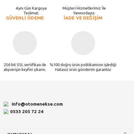
Aynı Gün Kargoya
Müşteri Hizmetlerimiz İle
Teslimat.
Yanınızdayız.
GÜVENLİ ÖDEME
İADE VE DEĞİŞİM
256 bit SSL sertifikası ile
%100 doğru ürün politikamızın işlediği
alışverişin keyfini çıkarın.
Hatasız ürün gönderim garantisi
info@otomenekse.com
0533 205 72 24