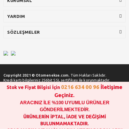
KURUMSAL
YARDIM
SÖZLEŞMELER
Copyright 2021 © Otomenekse.com.
Tüm Hakları Saklıdır.
Kredi kartı bilgileriniz 256bit SSL sertifikası ile korunmaktadır.
0216 634 00 96
İletişime
Stok ve Fiyat Bilgisi İçin
Geçiniz.
ARACINIZ İLE %100 UYUMLU ÜRÜNLER
SATIN ALMA İŞLEMİ YAPMADAN ÖNCE
STOK VE FİYAT BİLGİSİ ALINIZ !!!
GÖNDERİLMEKTEDİR
.
1000 TL VE ÜSTÜ SİPARİŞ VERİLEBİLİR!!!
ÜRÜNLERİN İPTAL, İADE VE DEĞİŞİMİ
OPAR MARKA VE MAİS MARKA YEDEK PARÇALARIN
BULUNMAMAKTADIR.
GARANTİSİ YOKTUR!!!!!!!!!!!