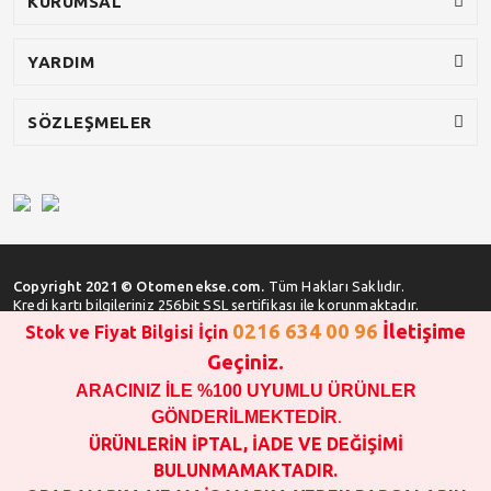
KURUMSAL
YARDIM
SÖZLEŞMELER
Copyright 2021 © Otomenekse.com.
Tüm Hakları Saklıdır.
Kredi kartı bilgileriniz 256bit SSL sertifikası ile korunmaktadır.
0216 634 00 96
İletişime
Stok ve Fiyat Bilgisi İçin
Geçiniz.
ARACINIZ İLE %100 UYUMLU ÜRÜNLER
SATIN ALMA İŞLEMİ YAPMADAN ÖNCE
STOK VE FİYAT BİLGİSİ ALINIZ !!!
GÖNDERİLMEKTEDİR
.
1000 TL VE ÜSTÜ SİPARİŞ VERİLEBİLİR!!!
ÜRÜNLERİN İPTAL, İADE VE DEĞİŞİMİ
OPAR MARKA VE MAİS MARKA YEDEK PARÇALARIN
BULUNMAMAKTADIR.
GARANTİSİ YOKTUR!!!!!!!!!!!