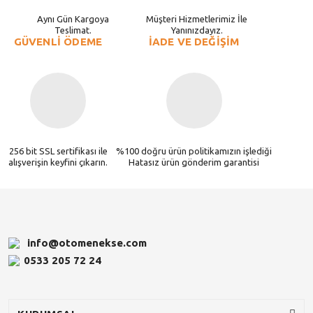
Aynı Gün Kargoya
Müşteri Hizmetlerimiz İle
Teslimat.
Yanınızdayız.
GÜVENLİ ÖDEME
İADE VE DEĞİŞİM
256 bit SSL sertifikası ile
%100 doğru ürün politikamızın işlediği
alışverişin keyfini çıkarın.
Hatasız ürün gönderim garantisi
info@otomenekse.com
0533 205 72 24