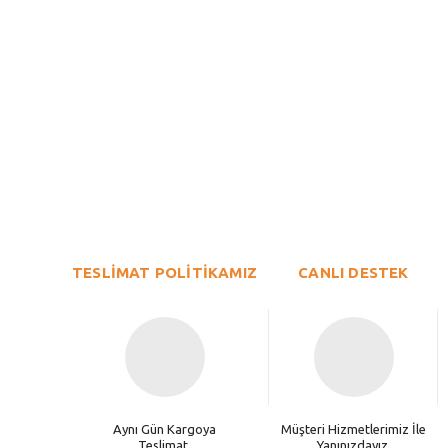
Bu ürünün fiyat bilgisi, resim, ürün açıklamalarında ve diğer konu
Görüş ve önerileriniz için teşekkür ederiz.
Ürün resmi kalitesiz, bozuk veya görüntülenemiyor.
TESLİMAT POLİTİKAMIZ
Ürün açıklamasında eksik bilgiler bulunuyor.
CANLI DESTEK
Ürün bilgilerinde hatalar bulunuyor.
Ürün fiyatı diğer sitelerden daha pahalı.
Bu ürüne benzer farklı alternatifler olmalı.
Aynı Gün Kargoya
Müşteri Hizmetlerimiz İle
Teslimat.
Yanınızdayız.