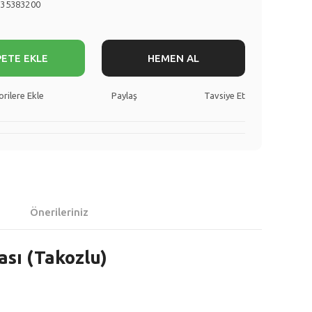
735383200
PETE EKLE
HEMEN AL
Paylaş
Tavsiye Et
Önerileriniz
sı (Takozlu)