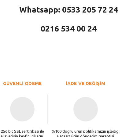
Whatsapp: 0533 205 72 24
0216 534 00 24
larda yetersiz gördüğünüz noktaları öneri formunu kullanarak tarafımıza iletebi
Bu ürüne ilk yorumu siz yapın!
Yorum Yaz
GÜVENLİ ÖDEME
İADE VE DEĞİŞİM
256 bit SSL sertifikası ile
%100 doğru ürün politikamızın işlediği
alışverişin keyfini çıkarın.
Hatasız ürün gönderim garantisi