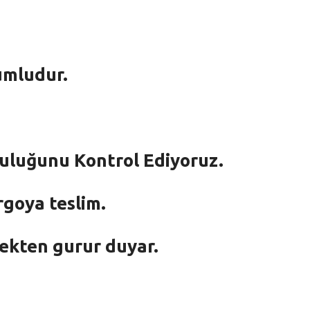
umludur.
mluluğunu Kontrol Ediyoruz.
rgoya teslim.
mekten gurur duyar.