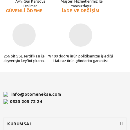
Aynı Gün Kargoya
Müşteri Hizmetlerimiz İle
Teslimat.
Yanınızdayız.
GÜVENLİ ÖDEME
İADE VE DEĞİŞİM
256 bit SSL sertifikası ile
%100 doğru ürün politikamızın işlediği
alışverişin keyfini çıkarın.
Hatasız ürün gönderim garantisi
info@otomenekse.com
0533 205 72 24
KURUMSAL