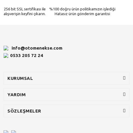
256 bit SSL sertifikası ile
%100 doğru ürün politikamızın işlediği
alışverişin keyfini çıkarın.
Hatasız ürün gönderim garantisi
info@otomenekse.com
0533 205 72 24
KURUMSAL
YARDIM
SÖZLEŞMELER