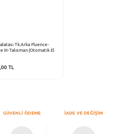
alatası Tk.Arka Fluence-
 III-Talısman (Otomatik El
,00 TL
GÜVENLİ ÖDEME
İADE VE DEĞİŞİM