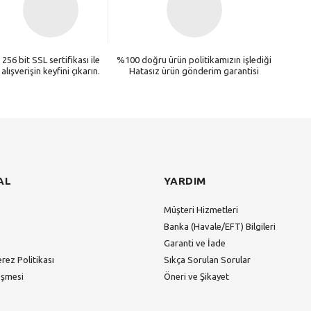
256 bit SSL sertifikası ile
%100 doğru ürün politikamızın işlediği
alışverişin keyfini çıkarın.
Hatasız ürün gönderim garantisi
AL
YARDIM
Müşteri Hizmetleri
Banka (Havale/EFT) Bilgileri
Garanti ve İade
erez Politikası
Sıkça Sorulan Sorular
eşmesi
Öneri ve Şikayet