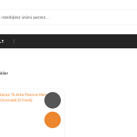
LT
kiler