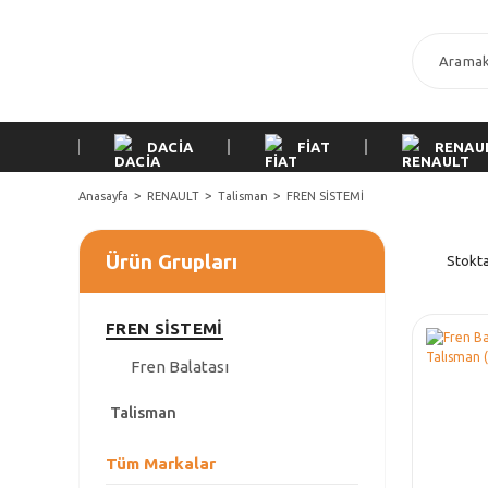
DACİA
FİAT
RENAU
Anasayfa
RENAULT
Talisman
FREN SİSTEMİ
Ürün Grupları
Stokta
FREN SİSTEMİ
Fren Balatası
Talisman
Tüm Markalar